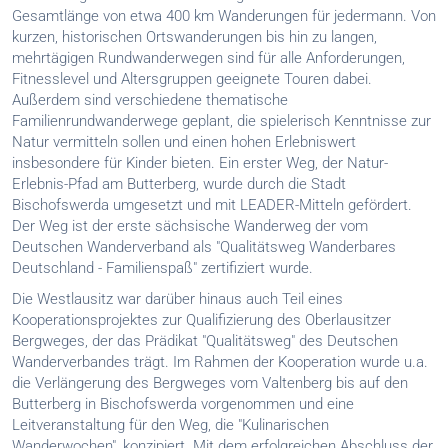
Gesamtlänge von etwa 400 km Wanderungen für jedermann. Von
kurzen, historischen Ortswanderungen bis hin zu langen,
mehrtägigen Rundwanderwegen sind für alle Anforderungen,
Fitnesslevel und Altersgruppen geeignete Touren dabei.
Außerdem sind verschiedene thematische
Familienrundwanderwege geplant, die spielerisch Kenntnisse zur
Natur vermitteln sollen und einen hohen Erlebniswert
insbesondere für Kinder bieten. Ein erster Weg, der Natur-
Erlebnis-Pfad am Butterberg, wurde durch die Stadt
Bischofswerda umgesetzt und mit LEADER-Mitteln gefördert.
Der Weg ist der erste sächsische Wanderweg der vom
Deutschen Wanderverband als "Qualitätsweg Wanderbares
Deutschland - Familienspaß" zertifiziert wurde.
Die Westlausitz war darüber hinaus auch Teil eines
Kooperationsprojektes zur Qualifizierung des Oberlausitzer
Bergweges, der das Prädikat "Qualitätsweg" des Deutschen
Wanderverbandes trägt. Im Rahmen der Kooperation wurde u.a.
die Verlängerung des Bergweges vom Valtenberg bis auf den
Butterberg in Bischofswerda vorgenommen und eine
Leitveranstaltung für den Weg, die "Kulinarischen
Wanderwochen", konzipiert. Mit dem erfolgreichen Abschluss der