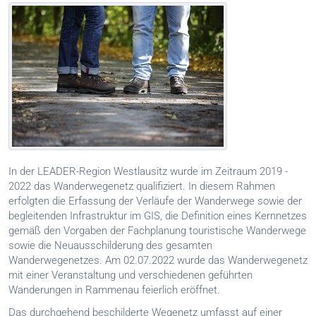
In der LEADER-Region Westlausitz wurde im Zeitraum 2019 -
2022 das Wanderwegenetz qualifiziert. In diesem Rahmen
erfolgten die Erfassung der Verläufe der Wanderwege sowie der
begleitenden Infrastruktur im GIS, die Definition eines Kernnetzes
gemäß den Vorgaben der Fachplanung touristische Wanderwege
sowie die Neuausschilderung des gesamten
Wanderwegenetzes. Am 02.07.2022 wurde das Wanderwegenetz
mit einer Veranstaltung und verschiedenen geführten
Wanderungen in Rammenau feierlich eröffnet.
Das durchgehend beschilderte Wegenetz umfasst auf einer