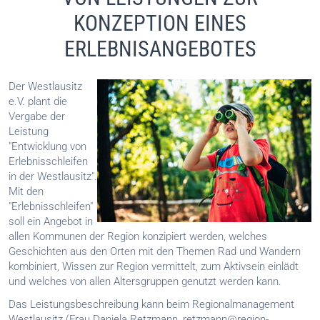
KONZEPTION EINES
ERLEBNISANGEBOTES
Der Westlausitz
e.V. plant die
Vergabe der
Leistung
"Entwicklung von
Erlebnisschleifen
in der Westlausitz".
Mit den
"Erlebnisschleifen"
soll ein Angebot in
allen Kommunen der Region konzipiert werden, welches
Geschichten aus den Orten mit den Themen Rad und Wandern
kombiniert, Wissen zur Region vermittelt, zum Aktivsein einlädt
und welches von allen Altersgruppen genutzt werden kann.
Das Leistungsbeschreibung kann beim Regionalmanagement
Westlausitz (Frau Daniela Retzmann, retzmann@region-