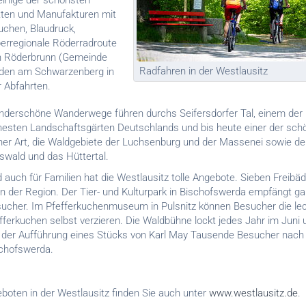
 einige der schönsten
tten und Manufakturen mit
uchen, Blaudruck,
berregionale Röderradroute
 in Röderbrunn (Gemeinde
Radfahren in der Westlausitz
nden am Schwarzenberg in
r Abfahrten.
derschöne Wanderwege führen durchs Seifersdorfer Tal, einem der
hesten Landschaftsgärten Deutschlands und bis heute einer der sch
ner Art, die Waldgebiete der Luchsenburg und der Massenei sowie d
swald und das Hüttertal.
 auch für Familien hat die Westlausitz tolle Angebote. Sieben Freibäd
in der Region. Der Tier- und Kulturpark in Bischofswerda empfängt ga
ucher. Im Pfefferkuchenmuseum in Pulsnitz können Besucher die le
fferkuchen selbst verzieren. Die Waldbühne lockt jedes Jahr im Juni u
 der Aufführung eines Stücks von Karl May Tausende Besucher nach
chofswerda.
oten in der Westlausitz finden Sie auch unter
www.westlausitz.de
.