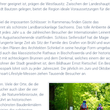
rer geeignet ist, prägen die Westlausitz. Zwischen der Landeshaupt
dt Bautzen gelegen, bietet die Region ideale Voraussetzungen für die
iel die imposanten Schlösser: In Rammenau finden Gäste das
nnt als schönste Landbarockanlage Sachsens. Das tolle Ambiente d
 jedes Jahr u.a. die zahlreichen Besucher der Internationalen Leinent
ten Augustwochenende stattfinden. Schloss Seifersdorf hat die Magie
ungierte lange Zeit als Sitz der Familie des Grafen von Brühl und wu
h den Plänen des Architekten Schinkel in seine heutige Form umgeba
d auch das klassizistische Rathaus in Bischofswerda und der histori
tz mit achteckigem Brunnen und dem Denkmal, welches einem der wo
hner der Stadt gewidmet ist, dem Bildhauer Ernst Rietschel. Ein Be
spark lohnt sich zu jeder Jahreszeit. Die jährlich im Juni und Oktobe
nsart-Lifestyle-Messen ziehen Tausende Besucher an.
en. Viele der Orte, die die
cher auch über die vier
 die Naturerlebnisroute, die
ührt an historischen
 schönsten Baudenkmälern