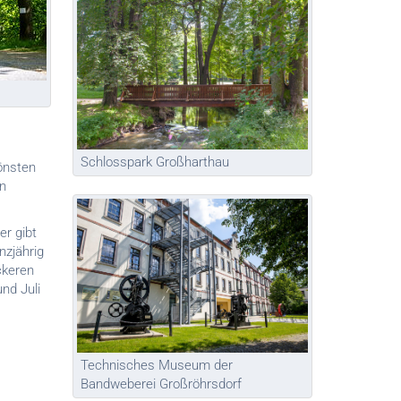
Schlosspark Großharthau
önsten
en
er gibt
nzjährig
ckeren
nd Juli
Technisches Museum der
Bandweberei Großröhrsdorf