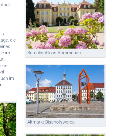
stadt
es
age, die
 eines
rde im
Barockschloss Rammenau
ut.
sche
hl
such im
r
Altmarkt Bischofswerda