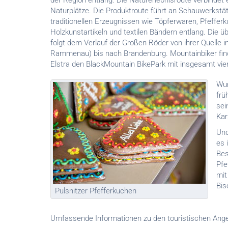
der Region entlang. Die Naturerlebnisroute verbindet
Naturplätze. Die Produktroute führt an Schauwerkstä
traditionellen Erzeugnissen wie Töpferwaren, Pfefferk
Holzkunstartikeln und textilen Bändern entlang. Die ü
folgt dem Verlauf der Großen Röder von ihrer Quelle
Rammenau) bis nach Brandenburg. Mountainbiker fi
Elstra den BlackMountain BikePark mit insgesamt vie
Wun
frü
sei
Kar
Und
es 
Bes
Pfe
mit
Bis
Pulsnitzer Pfefferkuchen
Umfassende Informationen zu den touristischen Angeb