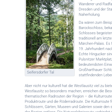
Wanderer und Radfah
Dresden und der Sta
Naherholung.
Da wären zum Beisp
Barockschloss, beka
Schlosses begeistert
traditionell am letz
Märchen-Palais. Es f
19. Jahrhundert nac
Echte Hingucker sin
Pulsnitzer Marktpla
bedeutendsten Einwo
Großharthauer Schlos
Seifersdorfer Tal
stattfindenden Lebe
Aber nicht nur kulturell hat die Westlausitz viel zu biet
Westlausitz so besonders machen, erreichen die Besu
thematischen Radrouten der Region – die Kulturroute,
Produktroute und die Röderradroute. Die Kulturroute f
Schlössern, Gärten, Museen und Galerien sowie den