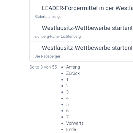
LEADER-Fördermittel in der Westla
Rödertalanzeiger
Westlausitz-Wettbewerbe starten!
Eichberg-Kurier Lichtenberg
Westlausitz-Wettbewerbe starten!
Die Radeberger
Seite 3 von 55
Anfang
Zurück
1
2
3
4
5
6
7
Vorwärts
Ende