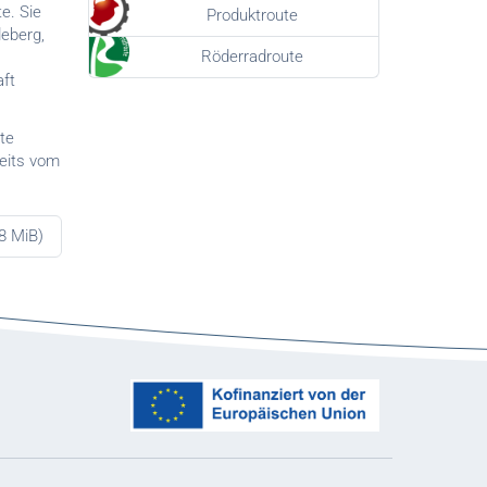
e. Sie
Produktroute
eberg,
Röderradroute
aft
te
seits vom
,8 MiB)